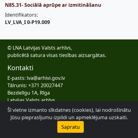
N85.31- Sociālā aprūpe ar izmitināšanu
Identifikators:
LV_LVA_I 0-P19.009
© LNA Latvijas Valsts arhīvs,
publicētā satura visas tiesības aizsargātas.
Kontakti
E-pasts: lva@arhivi.gov.lv
Tālrunis: +371 20027447
Bezdelīgu 1A, Rīga
Latvijas Valsts arhīvs
Šī vietne izmanto sīkdatnes (cookies), lai nodrošinātu
Jūsu pieprasījumu izpildi un apmeklējuma uzskaiti.
Sapratu