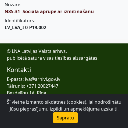
Nozare:
N85.31- Sociālā aprūpe ar izmitināšanu
Identifikators:
LV_LVA_I 0-P19.002
© LNA Latvijas Valsts arhīvs,
publicētā satura visas tiesības aizsargātas.
Kontakti
E-pasts: lva@arhivi.gov.lv
Tālrunis: +371 20027447
Bezdelīgu 1A, Rīga
Latvijas Valsts arhīvs
Šī vietne izmanto sīkdatnes (cookies), lai nodrošinātu
Jūsu pieprasījumu izpildi un apmeklējuma uzskaiti.
Sapratu