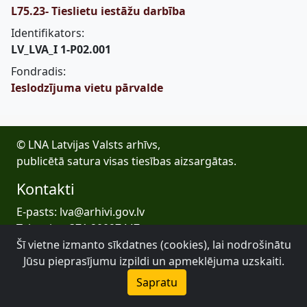
L75.23- Tieslietu iestāžu darbība
Identifikators:
LV_LVA_I 1-P02.001
Fondradis:
Ieslodzījuma vietu pārvalde
© LNA Latvijas Valsts arhīvs,
publicētā satura visas tiesības aizsargātas.
Kontakti
E-pasts: lva@arhivi.gov.lv
Tālrunis: +371 20027447
Šī vietne izmanto sīkdatnes (cookies), lai nodrošinātu
Bezdelīgu 1A, Rīga
Latvijas Valsts arhīvs
Jūsu pieprasījumu izpildi un apmeklējuma uzskaiti.
Sapratu