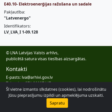
E40.10- Elektroenerģijas ražošana un sadale
Pakļautība:
"Latvenergo"
Identifikators:
LV_LVA_I 1-09.128
© LNA Latvijas Valsts arhīvs,
publicētā satura visas tiesības aizsargātas.
Kontakti
E-pasts: lva@arhivi.gov.lv
Tālrunis: +371 20027447
Šī vietne izmanto sīkdatnes (cookies), lai nodrošinātu
Bezdelīgu 1A, Rīga
Latvijas Valsts arhīvs
Jūsu pieprasījumu izpildi un apmeklējuma uzskaiti.
Sapratu