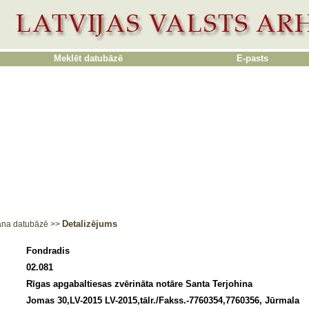
Meklēt datubāzē
E-pasts
Detalizējums
ana datubāzē
>>
Fondradis
02.081
Rīgas apgabaltiesas zvērināta notāre Santa Terjohina
Jomas 30,LV-2015 LV-2015,tālr./Fakss.-7760354,7760356, Jūrmala