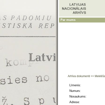
Par mums
Arhīva dokumenti
>>
Meklēš
Līmenis:
Numurs:
Nosaukums:
Adrese: