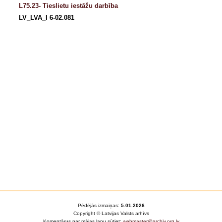
L75.23- Tieslietu iestāžu darbība
LV_LVA_I 6-02.081
Pēdējās izmaiņas:
5.01.2026
Copyright © Latvijas Valsts arhīvs
Komentārus par mājas lapu sūtiet:
webmaster@archiv.org.lv