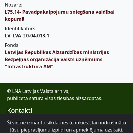
Nozare:
L75.14- Pavadpakalpojumu sniegšana valdībai
kopumā
Identifikators:
LV_LVA_I 0-04.013.1
Fonds:
Latvijas Republikas Aizsardzības ministrijas
Bezpeļņas organizācija valsts uzņēmums
"Infrastruktūra AM"
© LNA Latvijas Valsts arhīvs,
publicētā satura visas tiesības aizsargātas.
Kontakti
E-pasts: lva@arhivi.gov.lv
Šī vietne izmanto sīkdatnes (cookies), lai nodrošinātu
Tālrunis: +371 20027447
Jūsu pieprasījumu izpildi un apmeklējuma uzskaiti.