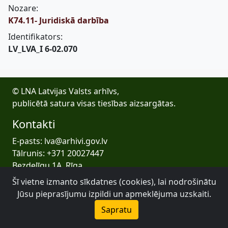
Nozare:
K74.11- Juridiskā darbība
Identifikators:
LV_LVA_I 6-02.070
© LNA Latvijas Valsts arhīvs,
publicētā satura visas tiesības aizsargātas.
Kontakti
E-pasts: lva@arhivi.gov.lv
Tālrunis: +371 20027447
Bezdelīgu 1A, Rīga
Latvijas Valsts arhīvs
Šī vietne izmanto sīkdatnes (cookies), lai nodrošinātu
Jūsu pieprasījumu izpildi un apmeklējuma uzskaiti.
Sapratu