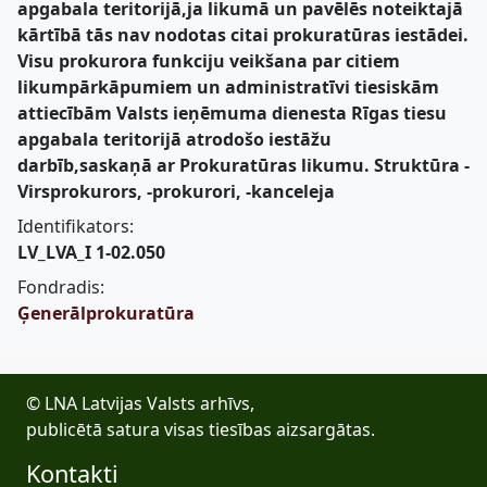
apgabala teritorijā,ja likumā un pavēlēs noteiktajā
kārtībā tās nav nodotas citai prokuratūras iestādei.
Visu prokurora funkciju veikšana par citiem
likumpārkāpumiem un administratīvi tiesiskām
attiecībām Valsts ieņēmuma dienesta Rīgas tiesu
apgabala teritorijā atrodošo iestāžu
darbīb,saskaņā ar Prokuratūras likumu. Struktūra -
Virsprokurors, -prokurori, -kanceleja
Identifikators:
LV_LVA_I 1-02.050
Fondradis:
Ģenerālprokuratūra
© LNA Latvijas Valsts arhīvs,
publicētā satura visas tiesības aizsargātas.
Kontakti