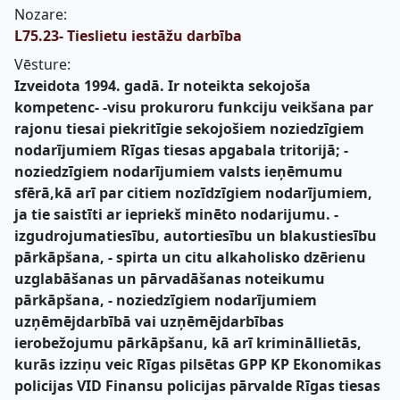
Nozare:
L75.23- Tieslietu iestāžu darbība
Vēsture:
Izveidota 1994. gadā. Ir noteikta sekojoša
kompetenc- -visu prokuroru funkciju veikšana par
rajonu tiesai piekritīgie sekojošiem noziedzīgiem
nodarījumiem Rīgas tiesas apgabala tritorijā; -
noziedzīgiem nodarījumiem valsts ieņēmumu
sfērā,kā arī par citiem nozīdzīgiem nodarījumiem,
ja tie saistīti ar iepriekš minēto nodarijumu. -
izgudrojumatiesību, autortiesību un blakustiesību
pārkāpšana, - spirta un citu alkaholisko dzērienu
uzglabāšanas un pārvadāšanas noteikumu
pārkāpšana, - noziedzīgiem nodarījumiem
uzņēmējdarbībā vai uzņēmējdarbības
ierobežojumu pārkāpšanu, kā arī krimināllietās,
kurās izziņu veic Rīgas pilsētas GPP KP Ekonomikas
policijas VID Finansu policijas pārvalde Rīgas tiesas