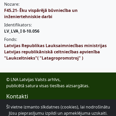
Nozare:
F45.21- Ēku vispārējā būvniecība un
inženiertehniskie darbi
Identifikators:
LV_LVA_I 0-10.056
Fonds:
Latvijas Republikas Lauksaimniecības ministrijas
Latvijas republikāniskā celtniecības apvienība
"Laukceltnieks"( "Latagropromstroj" )
© LNA Latvijas Valsts arhīvs,
publicētā satura visas tiesības aizsargātas.
Kontakti
E-pasts: lva@arhivi.gov.lv
Šī vietne izmanto sīkdatnes (cookies), lai nodrošinātu
Tālrunis: +371 20027447
Jūsu pieprasījumu izpildi un apmeklējuma uzskaiti.