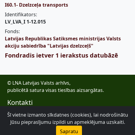
I60.1- Dzelzceļa transports
Identifikators:
LV_LVA_I 1-12.015
Fonds:
Latvijas Republikas Satiksmes ministrijas Valsts
akciju sabiedrība "Latvijas dzelzceļš"
Fondradis ietver 1 ierakstus datubāzē
© LNA Latvijas Valsts arhīvs,
publicētā satura visas tiesības aizsargātas.
Kontakti
E-pasts: lva@arhivi.gov.lv
Šī vietne izmanto sīkdatnes (cookies), lai nodrošinātu
Tālrunis: +371 20027447
Jūsu pieprasījumu izpildi un apmeklējuma uzskaiti.
Bezdelīgu 1A, Rīga
Sapratu
Latvijas Valsts arhīvs