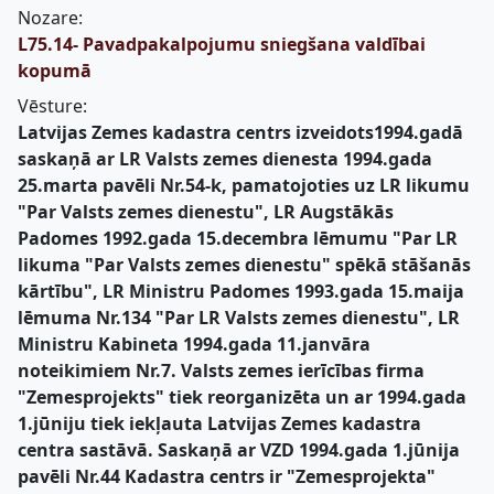
Nozare:
L75.14- Pavadpakalpojumu sniegšana valdībai
kopumā
Vēsture:
Latvijas Zemes kadastra centrs izveidots1994.gadā
saskaņā ar LR Valsts zemes dienesta 1994.gada
25.marta pavēli Nr.54-k, pamatojoties uz LR likumu
"Par Valsts zemes dienestu", LR Augstākās
Padomes 1992.gada 15.decembra lēmumu "Par LR
likuma "Par Valsts zemes dienestu" spēkā stāšanās
kārtību", LR Ministru Padomes 1993.gada 15.maija
lēmuma Nr.134 "Par LR Valsts zemes dienestu", LR
Ministru Kabineta 1994.gada 11.janvāra
noteikimiem Nr.7. Valsts zemes ierīcības firma
"Zemesprojekts" tiek reorganizēta un ar 1994.gada
1.jūniju tiek iekļauta Latvijas Zemes kadastra
centra sastāvā. Saskaņā ar VZD 1994.gada 1.jūnija
pavēli Nr.44 Kadastra centrs ir "Zemesprojekta"