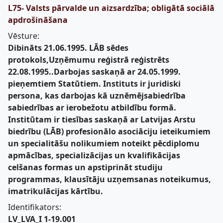
L75- Valsts pārvalde un aizsardzība; obligātā sociālā
apdrošināšana
Vēsture:
Dibināts 21.06.1995. LĀB sēdes
protokols,Uzņēmumu reģistrā reģistrēts
22.08.1995..Darbojas saskaņā ar 24.05.1999.
pieņemtiem Statūtiem. Instituts ir juridiski
persona, kas darbojas kā uznēmējsabiedrība
sabiedrības ar ierobežotu atbildību formā.
Institūtam ir tiesības saskaņā ar Latvijas Arstu
biedrību (LĀB) profesionālo asociāciju ieteikumiem
un specialitāšu nolikumiem noteikt pēcdiplomu
apmācības, specializācijas un kvalifikācijas
celšanas formas un apstiprināt studiju
programmas, klausītāju uzņemsanas noteikumus,
imatrikulācijas kārtību.
Identifikators:
LV_LVA_I 1-19.001