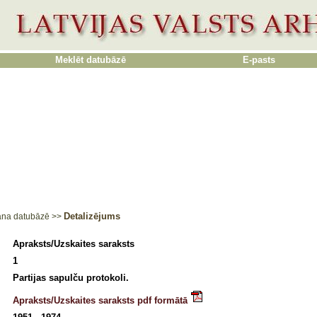
Meklēt datubāzē
E-pasts
Detalizējums
ana datubāzē
>>
Apraksts/Uzskaites saraksts
1
Partijas sapulču protokoli.
Apraksts/Uzskaites saraksts pdf formātā