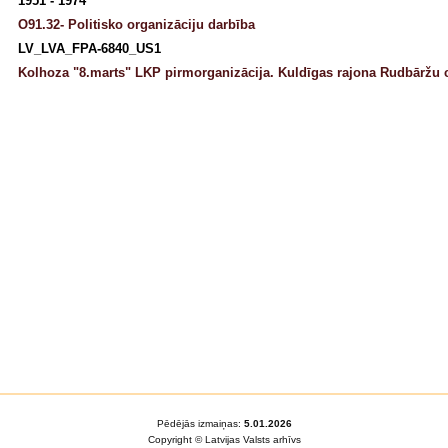
1951 - 1974
O91.32- Politisko organizāciju darbība
LV_LVA_FPA-6840_US1
Kolhoza "8.marts" LKP pirmorganizācija. Kuldīgas rajona Rudbāržu 
Pēdējās izmaiņas:
5.01.2026
Copyright © Latvijas Valsts arhīvs