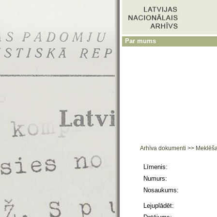
Par mums
Arhīva dokumenti
>>
Meklēš
Līmenis:
Numurs:
Nosaukums:
Lejuplādēt: