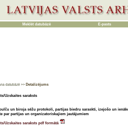
Meklēt datubāzē
E-pasts
Detalizējums
ana datubāzē
>>
ts/Uzskaites saraksts
ulču un biroja sēžu protokoli, partijas biedru saraskti, izejošo un ienāk
te par partijas un organizatoriskajiem jautājumiem
ts/Uzskaites saraksts pdf formātā