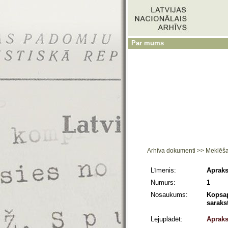
Par mums
Arhīva dokumenti
>>
Meklēš
Līmenis:
Apraks
Numurs:
1
Nosaukums:
Kopsap
saraks
Lejuplādēt:
Apraks