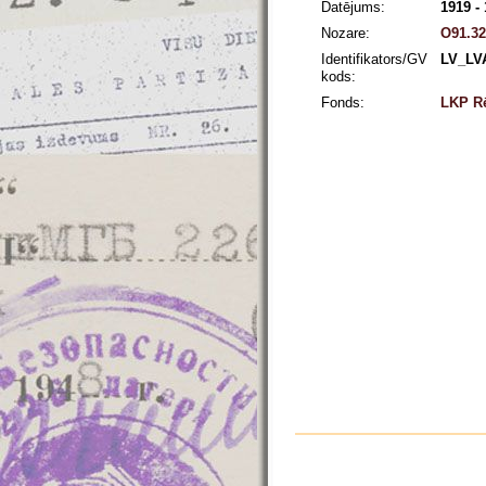
Datējums:
1919 -
Nozare:
O91.32
Identifikators/GV
LV_LV
kods:
Fonds:
LKP Rē