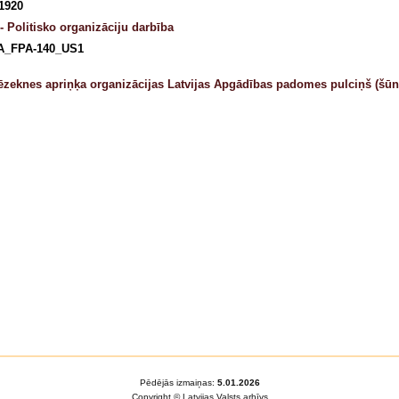
 1920
- Politisko organizāciju darbība
A_FPA-140_US1
zeknes apriņķa organizācijas Latvijas Apgādības padomes pulciņš (šūn
Pēdējās izmaiņas:
5.01.2026
Copyright © Latvijas Valsts arhīvs