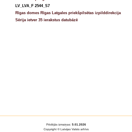
LV_LVA_F 2544_S7
Rīgas domes Rīgas Latgales priekšpilsētas izpilddirekcija
Sērija ietver 35 ierakstus datubāzē
Pēdējās izmaiņas:
5.01.2026
Copyright © Latvijas Valsts arhīvs