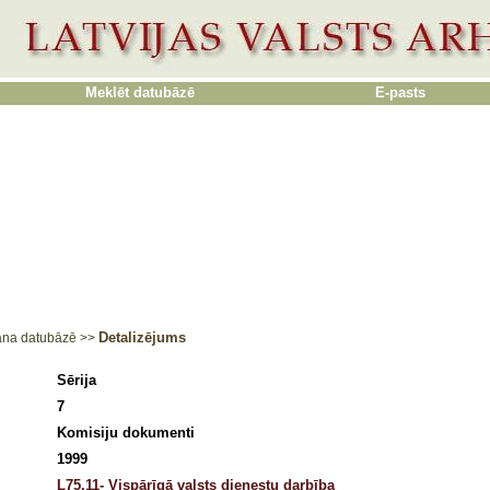
Meklēt datubāzē
E-pasts
Detalizējums
ana datubāzē
>>
Sērija
7
Komisiju dokumenti
1999
L75.11- Vispārīgā valsts dienestu darbība