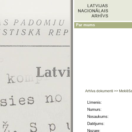
Par mums
Arhīva dokumenti
>>
Meklēš
Līmenis:
Numurs:
Nosaukums:
Datējums:
Nozare: