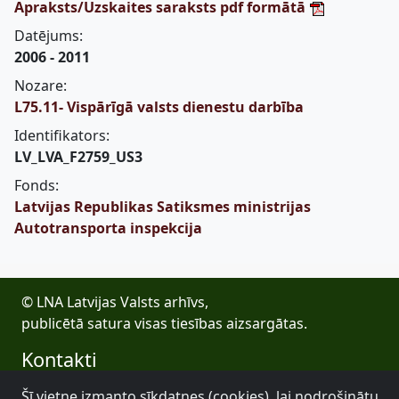
Apraksts/Uzskaites saraksts pdf formātā
Datējums:
2006 - 2011
Nozare:
L75.11- Vispārīgā valsts dienestu darbība
Identifikators:
LV_LVA_F2759_US3
Fonds:
Latvijas Republikas Satiksmes ministrijas
Autotransporta inspekcija
© LNA Latvijas Valsts arhīvs,
publicētā satura visas tiesības aizsargātas.
Kontakti
E-pasts: lva@arhivi.gov.lv
Šī vietne izmanto sīkdatnes (cookies), lai nodrošinātu