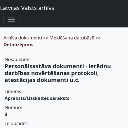
Latvijas Valsts arhīvs
Arhīva dokumenti
>>
Meklēšana datubāzē
>>
Detalizējums
Nosaukums:
Personālsastāva dokumenti - ierēdņu
darbības novērtēšanas protokoli,
atestācijas dokumenti u.c.
Līmenis:
Apraksts/Uzskaites saraksts
Numurs:
3
Lejuplādēt: