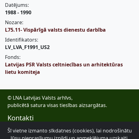
Datējums:
1988 - 1990
Nozare:
L75.11- Vispārīgā valsts dienestu darbība
Identifikators:
LV_LVA_F1991_US2
Fonds:
Latvijas PSR Valsts celtniecības un arhitektūras
lietu komiteja
© LNA Latvijas Valsts arhīvs,
publicētā satura visas tiesības aizsargātas.
Kontakti
E-pasts: lva@arhivi.gov.lv
Šī vietne izmanto sīkdatnes (cookies), lai nodrošinātu
Tālrunis: +371 20027447
Jūsu pieprasījumu izpildi un apmeklējuma uzskaiti.