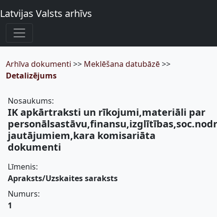
Latvijas Valsts arhīvs
Arhīva dokumenti
>>
Meklēšana datubāzē
>>
Detalizējums
Nosaukums:
IK apkārtraksti un rīkojumi,materiāli par
personālsastāvu,finansu,izglītības,soc.no
jautājumiem,kara komisariāta
dokumenti
Līmenis:
Apraksts/Uzskaites saraksts
Numurs:
1